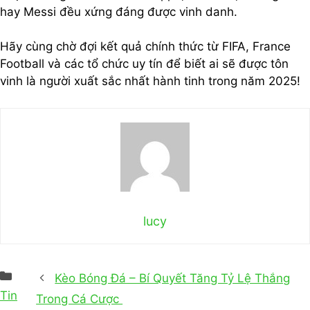
hay Messi đều xứng đáng được vinh danh.
Hãy cùng chờ đợi kết quả chính thức từ FIFA, France
Football và các tổ chức uy tín để biết ai sẽ được tôn
vinh là người xuất sắc nhất hành tinh trong năm 2025!
lucy
Categories
Kèo Bóng Đá – Bí Quyết Tăng Tỷ Lệ Thắng
Tin
Trong Cá Cược