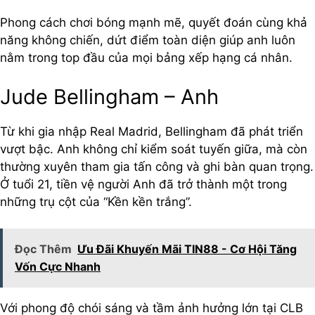
Phong cách chơi bóng mạnh mẽ, quyết đoán cùng khả
năng không chiến, dứt điểm toàn diện giúp anh luôn
nằm trong top đầu của mọi bảng xếp hạng cá nhân.
Jude Bellingham – Anh
Từ khi gia nhập Real Madrid, Bellingham đã phát triển
vượt bậc. Anh không chỉ kiểm soát tuyến giữa, mà còn
thường xuyên tham gia tấn công và ghi bàn quan trọng.
Ở tuổi 21, tiền vệ người Anh đã trở thành một trong
những trụ cột của “Kền kền trắng”.
Đọc Thêm
Ưu Đãi Khuyến Mãi TIN88 - Cơ Hội Tăng
Vốn Cực Nhanh
Với phong độ chói sáng và tầm ảnh hưởng lớn tại CLB