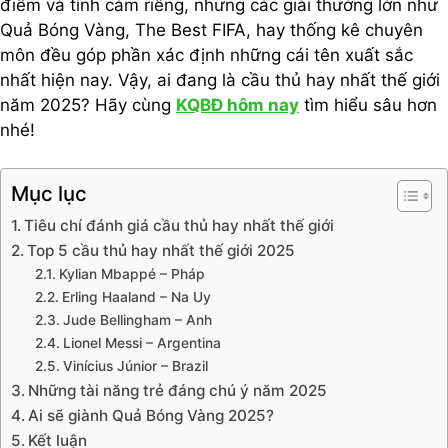
điểm và tình cảm riêng, nhưng các giải thưởng lớn như
Quả Bóng Vàng, The Best FIFA, hay thống kê chuyên
môn đều góp phần xác định những cái tên xuất sắc
nhất hiện nay. Vậy, ai đang là cầu thủ hay nhất thế giới
năm 2025? Hãy cùng
KQBĐ hôm nay
tìm hiểu sâu hơn
nhé!
Mục lục
Tiêu chí đánh giá cầu thủ hay nhất thế giới
Top 5 cầu thủ hay nhất thế giới 2025
Kylian Mbappé – Pháp
Erling Haaland – Na Uy
Jude Bellingham – Anh
Lionel Messi – Argentina
Vinícius Júnior – Brazil
Những tài năng trẻ đáng chú ý năm 2025
Ai sẽ giành Quả Bóng Vàng 2025?
Kết luận