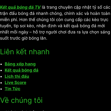
Kết quả bóng đá TV
là trang chuyên cập nhật tỷ số các
trận đấu bóng đá nhanh chóng, chính xác và hoàn toàn
miễn phí. Hơn thế chúng tôi còn cung cấp các kèo trực
tuyến, tip soi kèo, nhận định và kết quả bóng đá mới
nhất mỗi ngày – hỗ trợ người chơi đưa ra lựa chọn sáng
suốt trước giờ bóng lăn.
Liên kết nhanh
Bảng xếp hạng
Kết quả bóng đá
Lịch thi đấu
Live Score
Tin Tức
Về chúng tôi