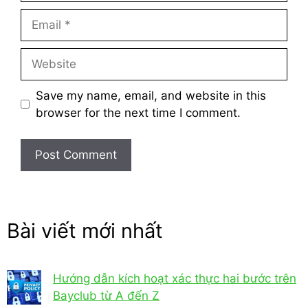
Email
Website
Save my name, email, and website in this
browser for the next time I comment.
Bài viết mới nhất
Hướng dẫn kích hoạt xác thực hai bước trên
Bayclub từ A đến Z