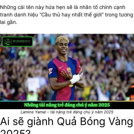
Những cái tên này hứa hẹn sẽ là nhân tố chính cạnh
tranh danh hiệu “Cầu thủ hay nhất thế giới” trong tương
lai gần.
Lamine Yamal – tài năng trẻ đáng chú ý năm 2025
Ai sẽ giành Quả Bóng Vàng
2025?