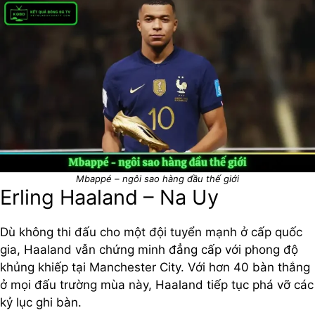
Mbappé – ngôi sao hàng đầu thế giới
Erling Haaland – Na Uy
Dù không thi đấu cho một đội tuyển mạnh ở cấp quốc
gia, Haaland vẫn chứng minh đẳng cấp với phong độ
khủng khiếp tại Manchester City. Với hơn 40 bàn thắng
ở mọi đấu trường mùa này, Haaland tiếp tục phá vỡ các
kỷ lục ghi bàn.