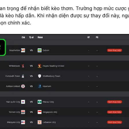
uan trọng để nhận biết kèo thơm. Trường hợp mức cược g
là kèo hấp dẫn. Khi nhận diện được sự thay đổi này, ngư
họn chính xác.