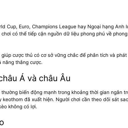
rld Cup, Euro, Champions League hay Ngoại hạng Anh lu
 chơi có thể tiếp cận nguồn dữ liệu phong phú về phong
ớn giúp cược thủ có cơ sở vững chắc để phân tích và phá
ả năng thắng cược.
châu Á và châu Âu
u thường biến động mạnh trong khoảng thời gian ngắn tr
ấy keothom đã xuất hiện. Người chơi cần theo dõi sát sa
kèo không có lợi.
o