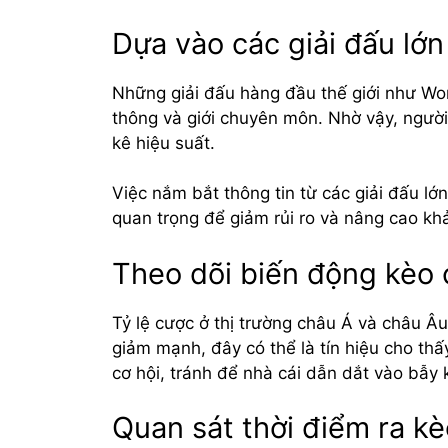
Dựa vào các giải đấu lớn
Những giải đấu hàng đầu thế giới như Wo
thông và giới chuyên môn. Nhờ vậy, người
kê hiệu suất.
Việc nắm bắt thông tin từ các giải đấu l
quan trọng để giảm rủi ro và nâng cao kh
Theo dõi biến động kèo 
Tỷ lệ cược ở thị trường châu Á và châu Â
giảm mạnh, đây có thể là tín hiệu cho th
cơ hội, tránh để nhà cái dẫn dắt vào bẫy 
Quan sát thời điểm ra kè