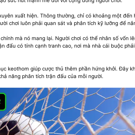
tạo sức hút mạnh mẽ đối với cộng đồng người chơi.
xuyên xuất hiện. Thông thường, chỉ có khoảng một đến h
ời chơi luôn phải quan sát và phân tích kỹ lưỡng để nắ
 chính mà nó mang lại. Người chơi có thể nhân số vốn 
 đấu có tính cạnh tranh cao, nơi mà nhà cái buộc phải đ
hục keothom giúp cược thủ thêm phần hứng khởi. Đây khô
hả năng phân tích trận đấu của mỗi người.