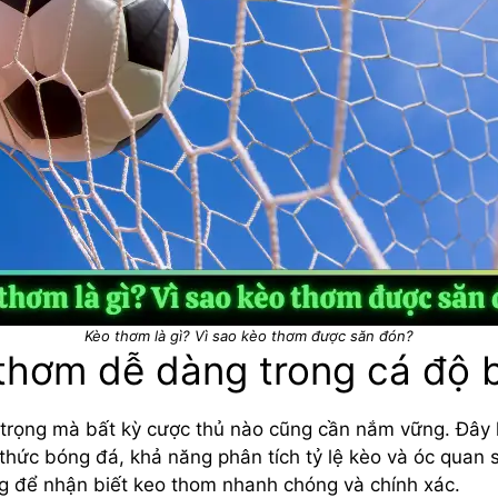
Kèo thơm là gì? Vì sao kèo thơm được săn đón?
 thơm dễ dàng trong cá độ 
trọng mà bất kỳ cược thủ nào cũng cần nắm vững. Đây k
n thức bóng đá, khả năng phân tích tỷ lệ kèo và óc quan
g để nhận biết keo thom nhanh chóng và chính xác.