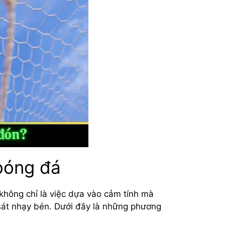
bóng đá
hông chỉ là việc dựa vào cảm tính mà
 sát nhạy bén. Dưới đây là những phương