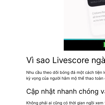
Vì sao Livescore n
Nhu cầu theo dõi bóng đá một cách tiện lợ
kỳ vọng của người hâm mộ thể thao toàn 
Cập nhật nhanh chóng v
Không phải ai cũng có thời gian ngồi xem