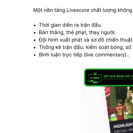
Một nền tảng Livescore chất lượng không c
Thời gian diễn ra trận đấu.
Bàn thắng, thẻ phạt, thay người.
Đội hình xuất phát và sơ đồ chiến thuật
Thống kê trận đấu: kiểm soát bóng, số
Bình luận trực tiếp (live commentary)..