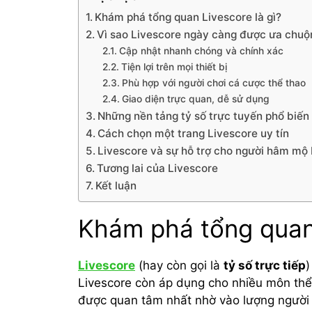
Khám phá tổng quan Livescore là gì?
Vì sao Livescore ngày càng được ưa chuộ
Cập nhật nhanh chóng và chính xác
Tiện lợi trên mọi thiết bị
Phù hợp với người chơi cá cược thể thao
Giao diện trực quan, dễ sử dụng
Những nền tảng tỷ số trực tuyến phổ biến
Cách chọn một trang Livescore uy tín
Livescore và sự hỗ trợ cho người hâm mộ
Tương lai của Livescore
Kết luận
Khám phá tổng quan 
Livescore
(hay còn gọi là
tỷ số trực tiếp
)
Livescore còn áp dụng cho nhiều môn thể 
được quan tâm nhất nhờ vào lượng người 