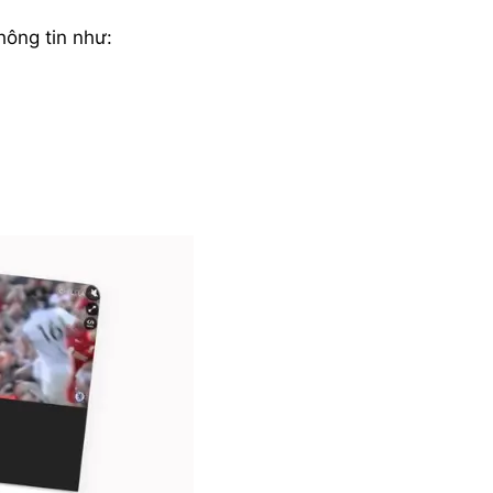
hông tin như: