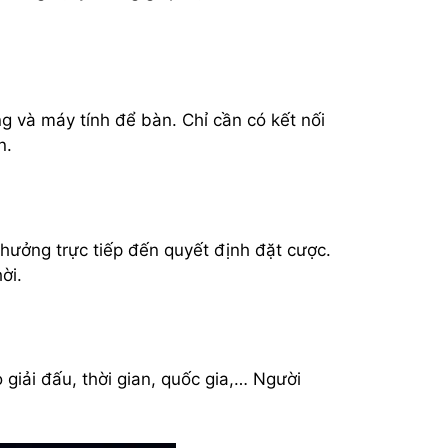
ng và máy tính để bàn. Chỉ cần có kết nối
n.
 hưởng trực tiếp đến quyết định đặt cược.
ời.
 giải đấu, thời gian, quốc gia,… Người