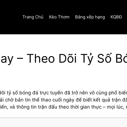
Trang Chủ
Kèo Thơm
Bảng xếp hạng
KQBĐ
ay – Theo Dõi Tỷ Số B
 dõi tỷ số bóng đá trực tuyến đã trở nên vô cùng phổ bi
ải chờ bản tin thể thao cuối ngày để biết kết quả trận đ
ến, và thông tin trận đấu theo thời gian thực – mọi lúc, 