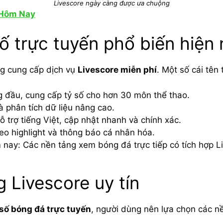
Livescore ngày càng được ưa chuộng
 Hôm Nay
ố trực tuyến phổ biến hiện 
ng cung cấp dịch vụ
Livescore miễn phí
. Một số cái tên
 đầu, cung cấp tỷ số cho hơn 30 môn thể thao.
à phân tích dữ liệu nâng cao.
ỗ trợ tiếng Việt, cập nhật nhanh và chính xác.
deo highlight và thông báo cá nhân hóa.
nay: Các nền tảng xem bóng đá trực tiếp có tích hợp Li
 Livescore uy tín
 số bóng đá trực tuyến
, người dùng nên lựa chọn các nề