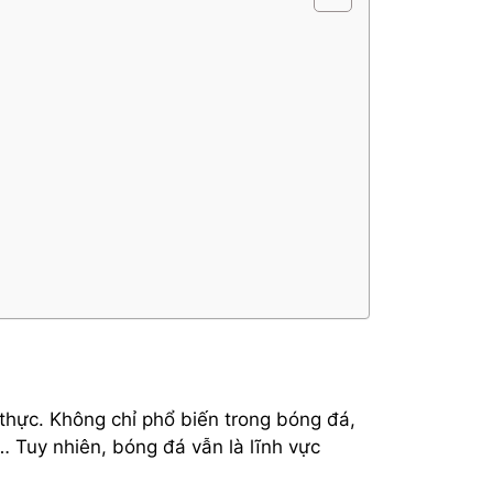
n thực. Không chỉ phổ biến trong bóng đá,
 Tuy nhiên, bóng đá vẫn là lĩnh vực