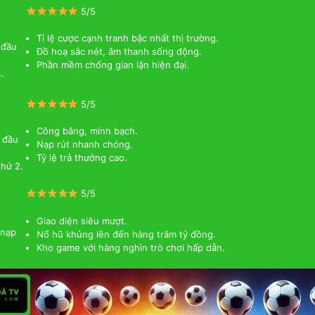
5/5
Tỉ lệ cược cạnh tranh bậc nhất thị trường.
 đầu
Đồ hoạ sắc nét, âm thanh sống động.
Phần mềm chống gian lận hiện đại.
.
5/5
Công bằng, minh bạch.
 đầu
Nạp rút nhanh chóng.
Tỷ lệ trả thưởng cao.
hứ 2.
5/5
Giao diện siêu mượt.
 nạp
Nổ hũ khủng lên đến hàng trăm tỷ đồng.
Kho game với hàng nghìn trò chơi hấp dẫn.