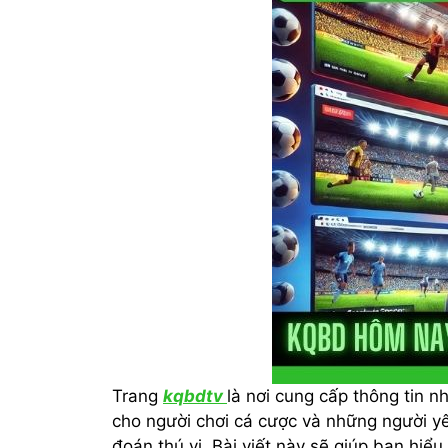
Trang
kqbd
tv
là nơi cung cấp thông tin n
cho người chơi cá cược và những người yêu
đoán thú vị. Bài viết này sẽ giúp bạn hiể