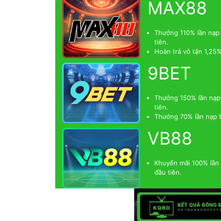
MAX88
Thưởng 110% lần nạp
tiên.
Hoàn trả vô tận 1,25%
9BET
Thưởng 150% lần nạp
tiên.
Thưởng 70% lần nạp t
VB88
Khuyến mãi 100% lần
đầu tiên.