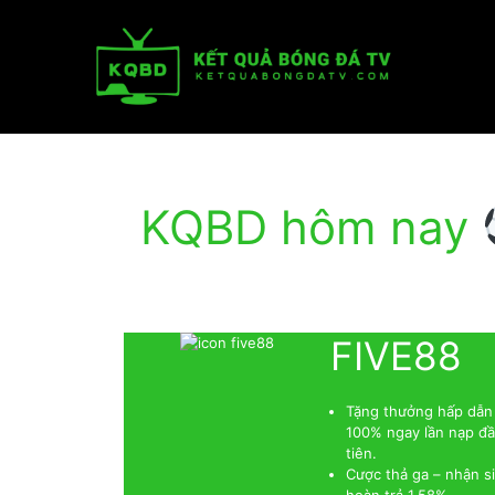
Skip
to
content
KQBD hôm nay
FIVE88
Tặng thưởng hấp dẫn
100% ngay lần nạp đ
tiên.
Cược thả ga – nhận s
hoàn trả 1,58%.