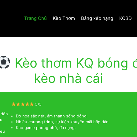
Trang Chủ
Kèo Thơm
Bảng xếp hạng
KQBĐ
Kèo thơm KQ bóng đ
kèo nhà cái
5/5
 đến
Đồ hoạ sắc nét, âm thanh sống động
ầu
Nhiều chương trình, sự kiện khuyến mãi hấp dẫn.
Kho game phong phú, đa dạng.
iêu