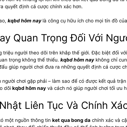
ra quyết định cá cược chính xác hơn.
cao,
kqbd
hôm nay
là công cụ hữu ích cho mọi tín đồ củ
y Quan Trọng Đối Với Ngư
triệu người theo dõi trên khắp thế giới. Đặc biệt đối v
uan trọng không thể thiếu.
kqbd
hôm nay
không chỉ cun
n đấu giúp người chơi đưa ra những quyết định cá cược ch
ều người chơi gặp phải – làm sao để có được kết quả trậ
o dõi
kqbd hôm nay
và cách nó giúp người chơi tối ưu 
hật Liên Tục Và Chính Xá
 có một nguồn thông tin
ket qua bong da
chính xác và cậ