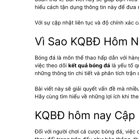
hiểu cách tận dụng thông tin này để đưa 
Với sự cập nhật liên tục và độ chính xác 
Vì Sao KQBĐ Hôm Na
Bóng đá là môn thể thao hấp dẫn với hàng 
việc theo dõi
kết quả bóng đá
là yếu tố q
những thông tin chi tiết và phân tích trậ
Bài viết này sẽ giải quyết vấn đề mà nhi
Hãy cùng tìm hiểu về những lợi ích khi the
KQBĐ hôm nay Cập N
Đối với người chơi cá cược bóng đá, việc