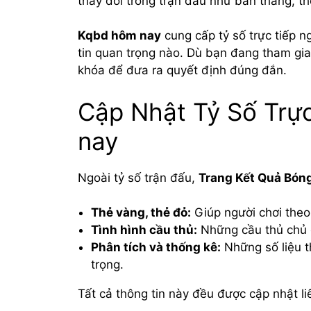
thay đổi trong trận đấu như bàn thắng, th
Kqbd hôm nay
cung cấp tỷ số trực tiếp n
tin quan trọng nào. Dù bạn đang tham gia 
khóa để đưa ra quyết định đúng đắn.
Cập Nhật Tỷ Số Trự
nay
Ngoài tỷ số trận đấu,
Trang Kết Quả Bón
Thẻ vàng, thẻ đỏ:
Giúp người chơi theo
Tình hình cầu thủ:
Những cầu thủ chủ c
Phân tích và thống kê:
Những số liệu th
trọng.
Tất cả thông tin này đều được cập nhật li