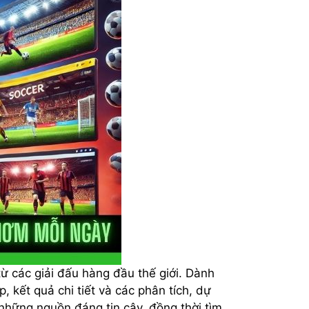
từ các giải đấu hàng đầu thế giới. Dành
 kết quả chi tiết và các phân tích, dự
ừ những nguồn đáng tin cậy, đồng thời tìm