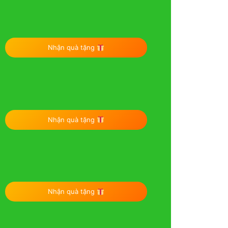
Nhận quà tặng
Nhận quà tặng
Nhận quà tặng