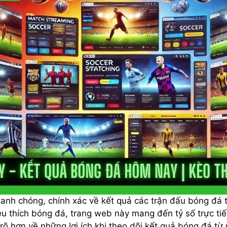
hanh chóng, chính xác về kết quả các trận đấu bóng đá 
 thích bóng đá, trang web này mang đến tỷ số trực tiếp,
u rõ hơn về những lợi ích khi theo dõi kết quả bóng đá t