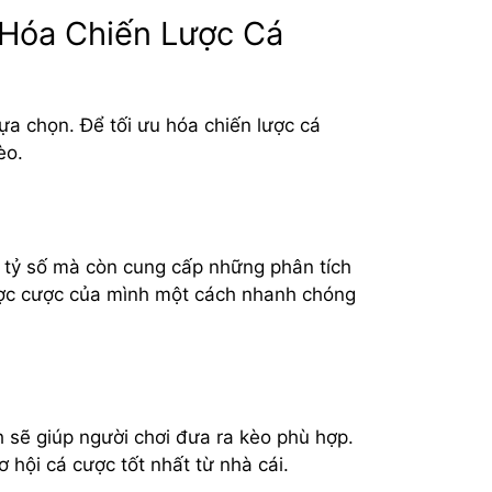
 Hóa Chiến Lược Cá
ựa chọn. Để tối ưu hóa chiến lược cá
èo.
ề tỷ số mà còn cung cấp những phân tích
 lược cược của mình một cách nhanh chóng
sẽ giúp người chơi đưa ra kèo phù hợp.
 hội cá cược tốt nhất từ nhà cái.